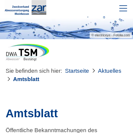
Intranet
© electriceye - Fotolia.com
Aktuelles
Meldungen
Sie befinden sich hier:
Startseite
Aktuelles
Termine
Amtsblatt
Stellenausschreibungen
Ausschreibungen
Amtsblatt
Förderprojekte
Öffentliche Bekanntmachungen des
Amtsblatt