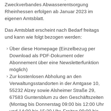
Zweckverbandes Abwasserentsorgung
Amtsblatt abonnieren
Rheinhessen erfolgen ab Januar 2023 im
eigenen Amtsblatt.
Amtsblatt abbestellen
Das Amtsblatt erscheint nach Bedarf freitags
und kann wie folgt bezogen werden:
Eicher See Wochenendhausgebiet
Über diese Homepage (Einzelbezug per
Der Verband
Download als PDF-Dokument oder
Abonnement über eine Newsletterfunktion
Einrichtungen
möglich)
Zur kostenlosen Abholung an den
Service
Verwaltungsstandorten in der Amtgase 10,
55232 Alzey sowie Alsheimer Straße 29,
Downloads
67583 Guntersblum zu den Geschäftszeiten
Sitzungsinfo
(Montag bis Donnerstag 09:00 bis 12:00 Uhr
Externe Internetseite