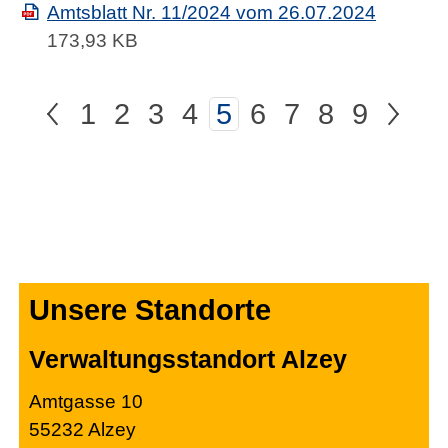
Amtsblatt Nr. 11/2024 vom 26.07.2024
173,93 KB
<
1
2
3
4
5
6
7
8
9
>
zur nächsten Seite
zur Seite
zur Seite
zur Seite
zur Seite
Aktuelle Seite
zur Seite
zur Seit
zur S
zur
Unsere Standorte
Verwaltungsstandort Alzey
Amtgasse 10
55232 Alzey