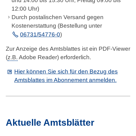
und 14:00 bis 15:30 Uhr, Freitag 09:00 bis
Kontakt
12:00 Uhr)
Durch postalischen Versand gegen
Impressum
Kostenerstattung (Bestellung unter
06731/54776-0
)
Datenschutz
Zur Anzeige des Amtsblattes ist ein PDF-Viewer
Barrierefreiheit
(
z.B.
Adobe Reader) erforderlich.
Barriere melden
Hier können Sie sich für den Bezug des
Amtsblattes im Abonnement anmelden.
Aktuelle Amtsblätter