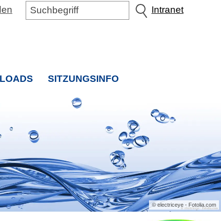
den
Intranet
LOADS
SITZUNGSINFO
EXTERNE INTERNETSEITE
© electriceye - Fotolia.com