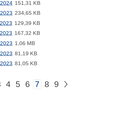
.2024
151,31 KB
.2023
234,65 KB
.2023
129,39 KB
.2023
167,32 KB
.2023
1,06 MB
.2023
81,19 KB
.2023
81,05 KB
3
4
5
6
7
8
9
>
nächsten Seite
zur nächsten
ur Seite
zur Seite
zur Seite
zur Seite
zur Seite
zur Seite
Aktuelle Seite
zur Seite
zur Seite