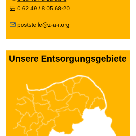
0 62 49 / 8 05 68-20
p
stst
ll
z-
-r
rg
Unsere Entsorgungsgebiete