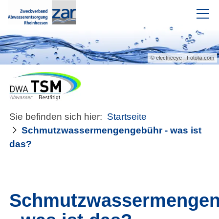
Intranet
© electriceye - Fotolia.com
Aktuelles
Der Verband
Sie befinden sich hier:
Startseite
Einrichtungen
Schmutzwassermengengebühr - was ist
das?
Service
Downloads
Sitzungsinfo
Schmutzwassermengen
Externe Internetseite
Kontakt