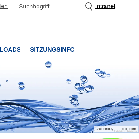
den
Intranet
LOADS
SITZUNGSINFO
EXTERNE INTERNETSEITE
© electriceye - Fotolia.com