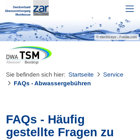
Intranet
© electriceye - Fotolia.com
Aktuelles
Der Verband
Sie befinden sich hier:
Startseite
Service
Einrichtungen
FAQs - Abwassergebühren
Service
Links
FAQs - Häufig
Unsere Mitarbeiterinnen und
gestellte Fragen zu
Mitarbeiter