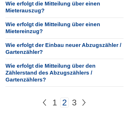
Wie erfolgt die Mitteilung über einen
Mieterauszug?
Downloads
Wie erfolgt die Mitteilung über einen
Sitzungsinfo
Mietereinzug?
Externe Internetseite
Kontakt
Wie erfolgt der Einbau neuer Abzugszähler /
Gartenzähler?
Impressum
Wie erfolgt die Mitteilung über den
Datenschutz
Zählerstand des Abzugszählers /
Gartenzählers?
Barrierefreiheit
Barriere melden
<
1
2
3
>
zur nächsten Seite
zur näch
zur Seite
Aktuelle Seite
zur Seite